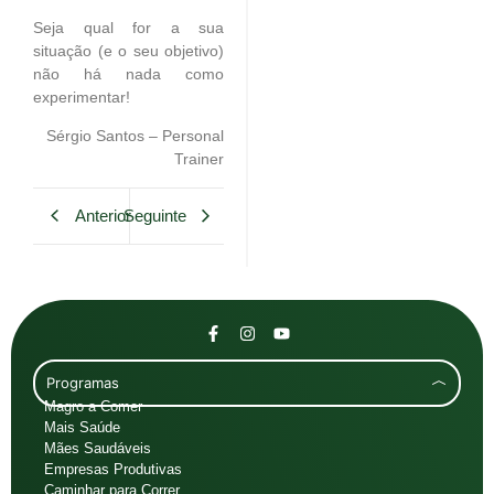
Seja qual for a sua
situação (e o seu objetivo)
não há nada como
experimentar!
Sérgio Santos – Personal
Trainer
Anterior
Seguinte
Programas
Magro a Comer
Mais Saúde
Mães Saudáveis
Empresas Produtivas
Caminhar para Correr