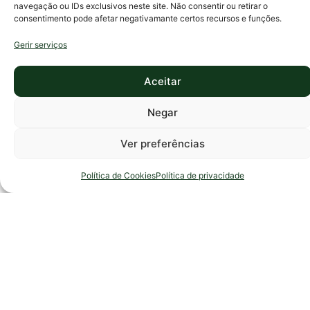
de 1
navegação ou IDs exclusivos neste site. Não consentir ou retirar o
Personal
consentimento pode afetar negativamante certos recursos e funções.
Trainer vai
sentir mais
Gerir serviços
segurança,
confiança e
Aceitar
motivação.
Vai ser mais
consistente
Negar
e realizar
treinos
Ver preferências
adequados
às suas
necessidades,
Política de Cookies
Política de privacidade
INICIO
MENU
AULAS
ÁREAS
PROGRAMAS
objetivos,
preferências
e
condicionantes,
caso
existam.