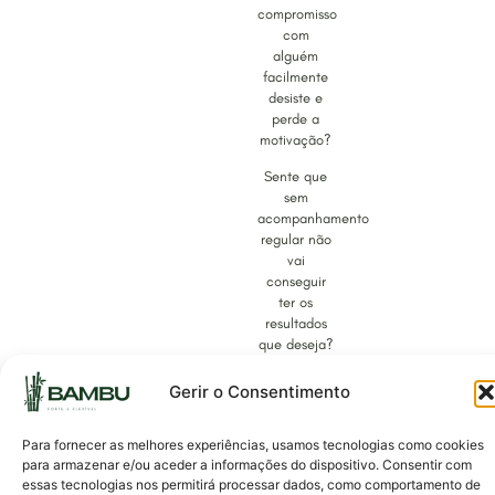
compromisso
com
alguém
facilmente
desiste e
perde a
motivação?
Sente que
sem
acompanhamento
regular não
vai
conseguir
ter os
resultados
que deseja?
Então, este
Gerir o Consentimento
serviço é
para si!
Para fornecer as melhores experiências, usamos tecnologias como cookies
Com o
para armazenar e/ou aceder a informações do dispositivo. Consentir com
acompanhamento
essas tecnologias nos permitirá processar dados, como comportamento de