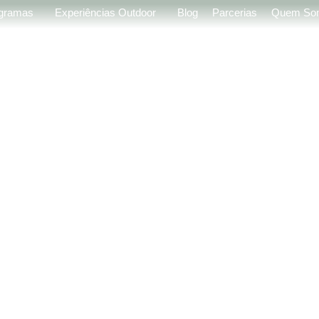
gramas
Experiências Outdoor
Blog
Parcerias
Quem So
OM
clusivo para
fortes,