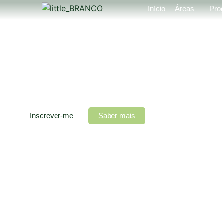
Início
Áreas
Pro
DESPERTAR C
MOVIMENTO
Rotinas Matinais Saudáveis
Programa 100% online
, com sessões práticas e teóricas, ex
mulheres que querem mudar os seus hábitos para serem mais 
saudáveis e produtivas.
Inscrever-me
Saber mais