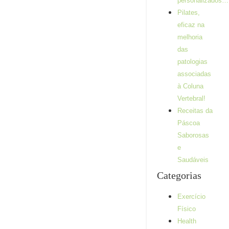
repetições e
personalizados…
séries devo
Pilates,
fazer no meu
eficaz na
treino?
melhoria
Alguma vez já se
das
questionou
patologias
quantas repetições
associadas
deve fazer durante
o seu treino? E
à Coluna
séries? Se sim,
Vertebral!
este artigo é...
Receitas da
Ler mais
Páscoa
Saborosas
e
Saudáveis
Categorias
Exercício
Físico
Health