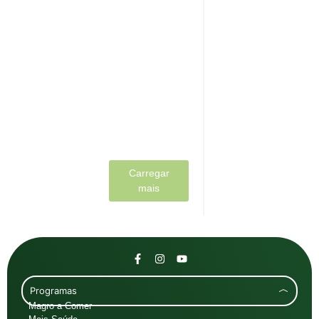
A saúde intestinal
tem um impacto
muito grande na
nossa saúde. Seja
na gestão do
nosso peso, do
nosso humor...
Ler mais
Carregar
mais
Programas
Magro a Comer