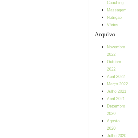
Coaching
Massagem
Nutrição
Vários
Arquivo
Novembro
Sobre aplicar
2022
RESISTÊNCIA
Outubro
MANUAL nos
2022
treinos
Abril 2022
personalizados…
Março 2022
O presente artigo é
Julho 2021
sobre uma técnica
Abril 2021
muitas vezes
utilizada por
Dezembro
técnicos de
2020
exercício físico e
Agosto
terapeutas (em
2020
diversas
disciplinas)...
Julho 2020