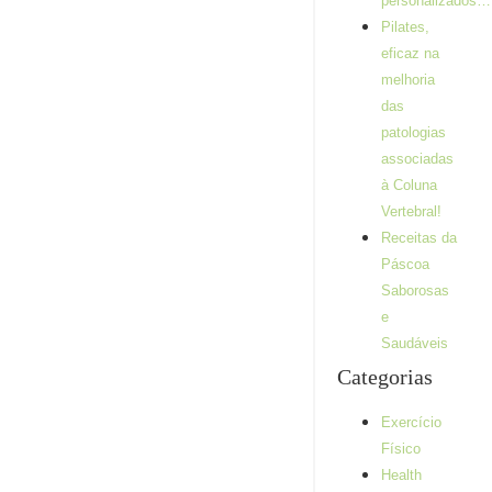
repetições e
personalizados…
séries devo
Pilates,
fazer no meu
eficaz na
treino?
melhoria
Alguma vez já se
das
questionou
patologias
quantas repetições
associadas
deve fazer durante
o seu treino? E
à Coluna
séries? Se sim,
Vertebral!
este artigo é...
Receitas da
Ler mais
Páscoa
Saborosas
e
Saudáveis
Categorias
Exercício
Físico
Health