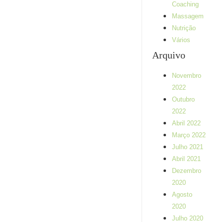
Coaching
Massagem
Nutrição
Vários
Arquivo
Novembro
Sobre aplicar
2022
RESISTÊNCIA
Outubro
MANUAL nos
2022
treinos
Abril 2022
personalizados…
Março 2022
O presente artigo é
Julho 2021
sobre uma técnica
Abril 2021
muitas vezes
utilizada por técnicos
Dezembro
de exercício físico e
2020
terapeutas (em
Agosto
diversas
2020
disciplinas)...
Julho 2020
Ler mais