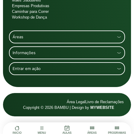
Mães Saudáveis
Empresas Produtivas
Caminhar para Correr
Workshop de Dança
Áreas
Informações
Entrar em ação
Área Legal
Livro de Reclamações
Copyright © 2026 BAMBU | Design by
MYWEBSITE
INICIO
MENU
AULAS
ÁREAS
PROGRAMAS