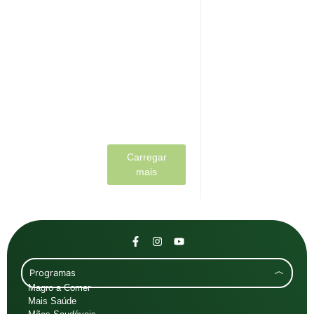
tem um impacto
muito grande na
nossa saúde. Seja
na gestão do
nosso peso, do
nosso humor...
Ler mais
Carregar
mais
Programas
Magro a Comer
Mais Saúde