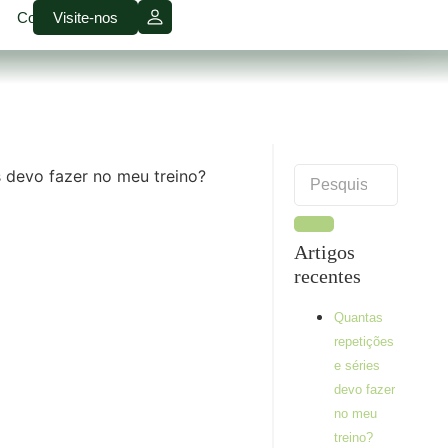
Contactos
Visite-nos
Artigos
recentes
Quantas
repetições
e séries
devo fazer
no meu
treino?