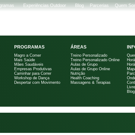
gramas
Experiências Outdoor
Blog
Parcerias
Quem So
PROGRAMAS
ÁREAS
IN
Magro a Comer
Treino Personalizado
Que
Mais Saúde
Treino Personalizado Online
Horá
Mães Saudáveis
Aulas de Grupo
Horá
Empresas Produtivas
Aulas de Grupo Online
Mapa
Caminhar para Correr
Nutrição
Parc
Workshop de Dança
Health Coaching
Ond
Despertar com Movimento
Massagens & Terapias
Cont
Livr
Blog