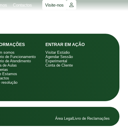
mos
Contactos
Visite-nos
FORMAÇÕES
ENTRAR EM AÇÃO
m somos
Visitar Estúdio
rio de Funcionamento
Agendar Sessão
rio de Atendimento
Experimental
 de Aulas
Conta de Cliente
erias
e Estamos
actos
e resolução
Área Legal
Livro de Reclamações