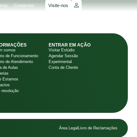
mos
Contactos
Visite-nos
FORMAÇÕES
ENTRAR EM AÇÃO
m somos
Visitar Estúdio
rio de Funcionamento
Agendar Sessão
rio de Atendimento
Experimental
 de Aulas
Conta de Cliente
erias
e Estamos
actos
e resolução
Área Legal
Livro de Reclamações