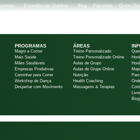
gramas
Experiências Outdoor
Blog
Parcerias
Quem So
PROGRAMAS
ÁREAS
IN
Magro a Comer
Treino Personalizado
Que
Mais Saúde
Treino Personalizado Online
Horá
Mães Saudáveis
Aulas de Grupo
Horá
Empresas Produtivas
Aulas de Grupo Online
Mapa
Caminhar para Correr
Nutrição
Parc
Workshop de Dança
Health Coaching
Ond
Despertar com Movimento
Massagens & Terapias
Cont
Livr
Blog