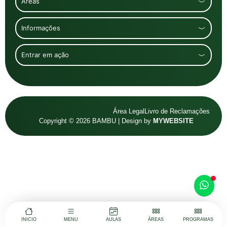
Áreas
Informações
Entrar em ação
Área Legal
Livro de Reclamações
Copyright © 2026 BAMBU | Design by
MYWEBSITE
INICIO
MENU
AULAS
ÁREAS
PROGRAMAS