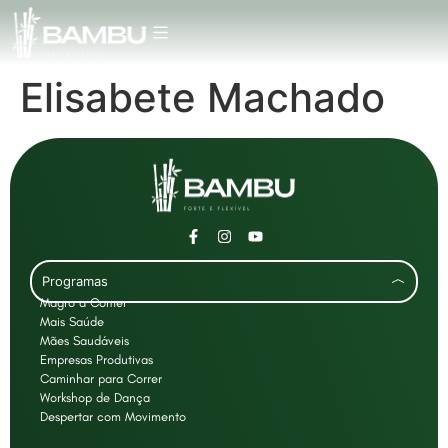
Elisabete Machado
Programas
Magro a Comer
Mais Saúde
Mães Saudáveis
Empresas Produtivas
Caminhar para Correr
Workshop de Dança
Despertar com Movimento