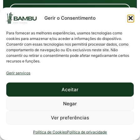
Áreas
Gerir o Consentimento
Informações
Para fornecer as melhores experiências, usamos tecnologias como
cookies para armazenar e/ou aceder a informações do dispositivo.
Entrar em ação
Consentir com essas tecnologias nos permitirá processar dados, como
comportamento de navegação ou IDs exclusivos neste site. Não
consentir ou retirar o consentimento pode afetar negativamante certos
recursos e funções.
Gerir serviços
Área Legal
Livro de Reclamações
Copyright © 2026 BAMBU | Design by
MYWEBSITE
Aceitar
Negar
Ver preferências
Política de Cookies
Política de privacidade
INICIO
MENU
AULAS
ÁREAS
PROGRAMAS