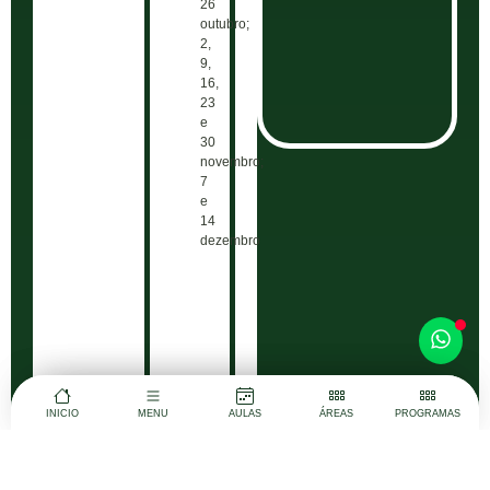
26
outubro;
2,
9,
16,
23
e
30
novembro;
7
e
14
dezembro
MENU
INICIO
INICIO
MENU
AULAS
AULAS
ÁREAS
ÁREAS
PROGRAMAS
PROGRAMAS