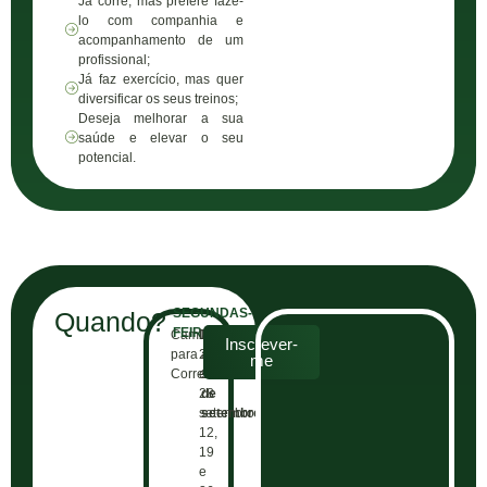
Já corre, mas prefere fazê-
lo com companhia e
acompanhamento de um
profissional;
Já faz exercício, mas quer
diversificar os seus treinos;
Deseja melhorar a sua
saúde e elevar o seu
potencial.
SEGUNDAS-
Quando?
FEIRAS
Caminhar
Datas:
Inscrições
Inscrever-
para
21
até
me
Correr
e
15
28
de
setembro;
setembro
12,
19
e