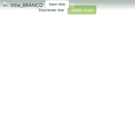
Projeto outdoor, com aulas semanais de 60 minutos, de caminhada e corrida.
Saber Mais
Inscrever-me
Saber mais