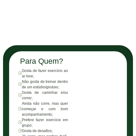
Para Quem?
Gosta de fazer exercício ao
ar livre;
Não gosta de treinar dentro
de um estúdio/ginásio;
Gosta de caminhar e/ou
correr;
Ainda não corre, mas quer
começar e com bom
acompanhamento;
Prefere fazer exercício em
grupo;
Gosta de desafios;